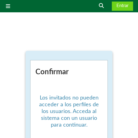
Salta al contenido principal
Entrar
Selector de bús
Panel lateral
Confirmar
Los invitados no pueden
acceder a los perfiles de
los usuarios. Acceda al
sistema con un usuario
para continuar.