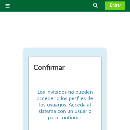
Salta al contenido principal
Entrar
Selector de bús
Panel lateral
Confirmar
Los invitados no pueden
acceder a los perfiles de
los usuarios. Acceda al
sistema con un usuario
para continuar.